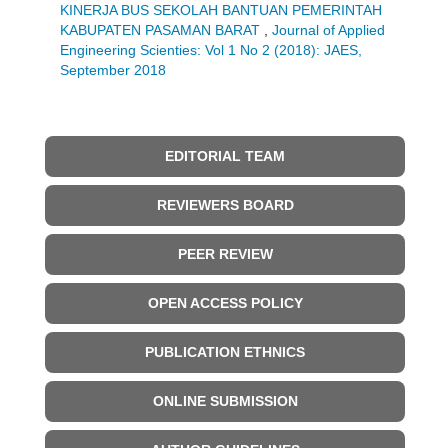
KINERJA BUS SEKOLAH BANTUAN PEMERINTAH
KABUPATEN PASAMAN BARAT
,
Journal of Applied
Engineering Scienties: Vol 1 No 2 (2018): JAES,
September 2018
EDITORIAL TEAM
REVIEWERS BOARD
PEER REVIEW
OPEN ACCESS POLICY
PUBLICATION ETHNICS
ONLINE SUBMISSION