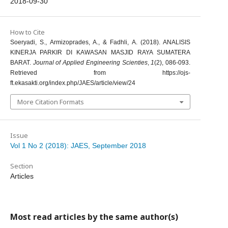
2018-09-30
How to Cite
Soeryadi, S., Armizoprades, A., & Fadhli, A. (2018). ANALISIS
KINERJA PARKIR DI KAWASAN MASJID RAYA SUMATERA
BARAT.
Journal of Applied Engineering Scienties
,
1
(2), 086-093.
Retrieved from https://ojs-
ft.ekasakti.org/index.php/JAES/article/view/24
More Citation Formats
Issue
Vol 1 No 2 (2018): JAES, September 2018
Section
Articles
Most read articles by the same author(s)