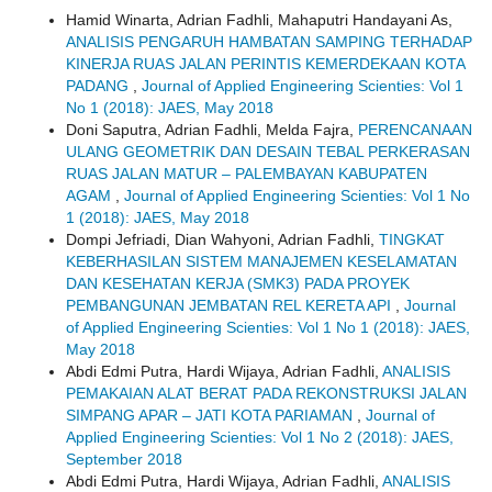
Hamid Winarta, Adrian Fadhli, Mahaputri Handayani As,
ANALISIS PENGARUH HAMBATAN SAMPING TERHADAP
KINERJA RUAS JALAN PERINTIS KEMERDEKAAN KOTA
PADANG
,
Journal of Applied Engineering Scienties: Vol 1
No 1 (2018): JAES, May 2018
Doni Saputra, Adrian Fadhli, Melda Fajra,
PERENCANAAN
ULANG GEOMETRIK DAN DESAIN TEBAL PERKERASAN
RUAS JALAN MATUR – PALEMBAYAN KABUPATEN
AGAM
,
Journal of Applied Engineering Scienties: Vol 1 No
1 (2018): JAES, May 2018
Dompi Jefriadi, Dian Wahyoni, Adrian Fadhli,
TINGKAT
KEBERHASILAN SISTEM MANAJEMEN KESELAMATAN
DAN KESEHATAN KERJA (SMK3) PADA PROYEK
PEMBANGUNAN JEMBATAN REL KERETA API
,
Journal
of Applied Engineering Scienties: Vol 1 No 1 (2018): JAES,
May 2018
Abdi Edmi Putra, Hardi Wijaya, Adrian Fadhli,
ANALISIS
PEMAKAIAN ALAT BERAT PADA REKONSTRUKSI JALAN
SIMPANG APAR – JATI KOTA PARIAMAN
,
Journal of
Applied Engineering Scienties: Vol 1 No 2 (2018): JAES,
September 2018
Abdi Edmi Putra, Hardi Wijaya, Adrian Fadhli,
ANALISIS