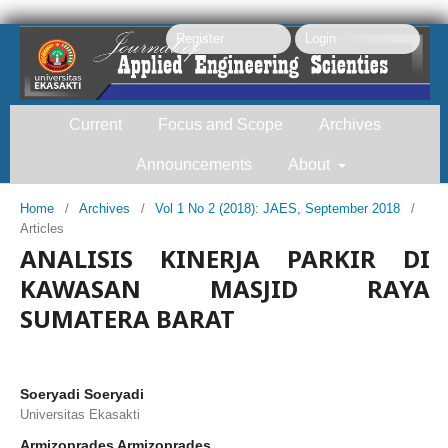
Register
Login
Current
Focus and Scope
Archives
Announcements
About
Home
/
Archives
/
Vol 1 No 2 (2018): JAES, September 2018
/
Articles
Search
ANALISIS KINERJA PARKIR DI
KAWASAN MASJID RAYA
SUMATERA BARAT
Soeryadi Soeryadi
Universitas Ekasakti
Armizoprades Armizoprades