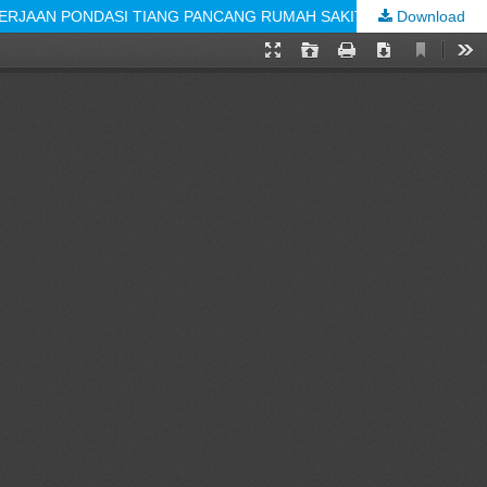
Download
ANALISIS MANAJEMEN RESIKO KESELAMATAN KONSTRUKSI DENGAN METODE HAZARD AND OPERABILITY (HAZOP) PADA PEKERJAAN PONDASI TIANG PANCANG RUMAH SAKIT REKSODIWIRYO KOTA PADANG