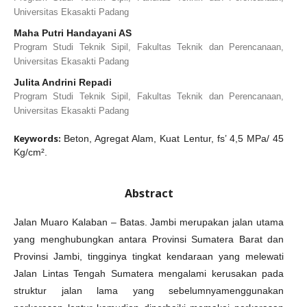
Universitas Ekasakti Padang
Maha Putri Handayani AS
Program Studi Teknik Sipil, Fakultas Teknik dan Perencanaan,
Universitas Ekasakti Padang
Julita Andrini Repadi
Program Studi Teknik Sipil, Fakultas Teknik dan Perencanaan,
Universitas Ekasakti Padang
Keywords:
Beton, Agregat Alam, Kuat Lentur, fs’ 4,5 MPa/ 45
Kg/cm².
Abstract
Jalan Muaro Kalaban – Batas. Jambi merupakan jalan utama
yang menghubungkan antara Provinsi Sumatera Barat dan
Provinsi Jambi, tingginya tingkat kendaraan yang melewati
Jalan Lintas Tengah Sumatera mengalami kerusakan pada
struktur jalan lama yang sebelumnyamenggunakan