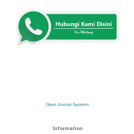
Open Journal Systems
Information