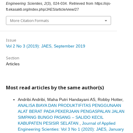
Engineering Scienties
,
2
(3), 024-034. Retrieved from https://ojs-
ft.ekasakti.org/index.php/JAES/article/view/27
More Citation Formats
Issue
Vol 2 No 3 (2019): JAES, September 2019
Section
Articles
Most read articles by the same author(s)
Andribi Andribi, Maha Putri Handayani AS, Robby Hotter,
ANALISA BIAYA DAN PRODUKTIFITAS PENGGUNAAN
ALAT BERAT PADA PEKERJAAN PENGASPALAN JALAN
SIMPANG BUNGO PASANG – SALIDO KECIL
KABUPATEN PESISIR SELATAN
,
Journal of Applied
Engineering Scienties: Vol 3 No 1 (2020): JAES, January