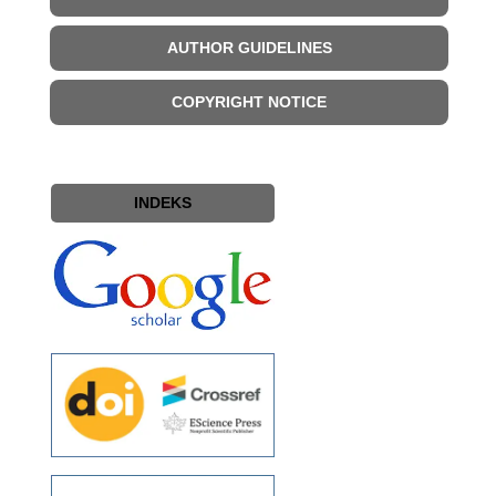
AUTHOR GUIDELINES
COPYRIGHT NOTICE
INDEKS