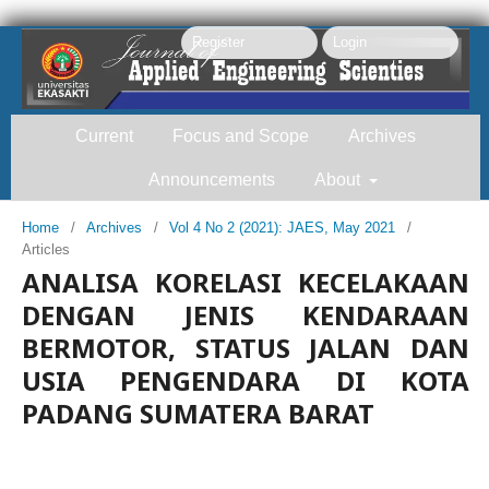
Register
Login
Current
Focus and Scope
Archives
Announcements
About
Home
/
Archives
/
Vol 4 No 2 (2021): JAES, May 2021
/
Articles
Search
ANALISA KORELASI KECELAKAAN
DENGAN JENIS KENDARAAN
BERMOTOR, STATUS JALAN DAN
USIA PENGENDARA DI KOTA
PADANG SUMATERA BARAT