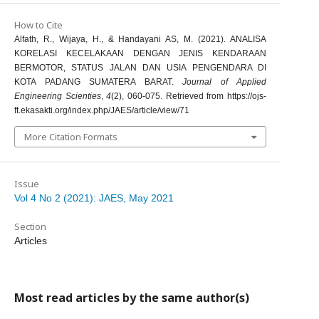
How to Cite
Alfath, R., Wijaya, H., & Handayani AS, M. (2021). ANALISA
KORELASI KECELAKAAN DENGAN JENIS KENDARAAN
BERMOTOR, STATUS JALAN DAN USIA PENGENDARA DI
KOTA PADANG SUMATERA BARAT.
Journal of Applied
Engineering Scienties
,
4
(2), 060-075. Retrieved from https://ojs-
ft.ekasakti.org/index.php/JAES/article/view/71
More Citation Formats
Issue
Vol 4 No 2 (2021): JAES, May 2021
Section
Articles
Most read articles by the same author(s)