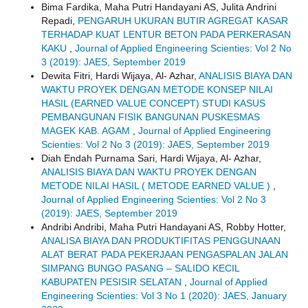
Bima Fardika, Maha Putri Handayani AS, Julita Andrini
Repadi,
PENGARUH UKURAN BUTIR AGREGAT KASAR
TERHADAP KUAT LENTUR BETON PADA PERKERASAN
KAKU
,
Journal of Applied Engineering Scienties: Vol 2 No
3 (2019): JAES, September 2019
Dewita Fitri, Hardi Wijaya, Al- Azhar,
ANALISIS BIAYA DAN
WAKTU PROYEK DENGAN METODE KONSEP NILAI
HASIL (EARNED VALUE CONCEPT) STUDI KASUS
PEMBANGUNAN FISIK BANGUNAN PUSKESMAS
MAGEK KAB. AGAM
,
Journal of Applied Engineering
Scienties: Vol 2 No 3 (2019): JAES, September 2019
Diah Endah Purnama Sari, Hardi Wijaya, Al- Azhar,
ANALISIS BIAYA DAN WAKTU PROYEK DENGAN
METODE NILAI HASIL ( METODE EARNED VALUE )
,
Journal of Applied Engineering Scienties: Vol 2 No 3
(2019): JAES, September 2019
Andribi Andribi, Maha Putri Handayani AS, Robby Hotter,
ANALISA BIAYA DAN PRODUKTIFITAS PENGGUNAAN
ALAT BERAT PADA PEKERJAAN PENGASPALAN JALAN
SIMPANG BUNGO PASANG – SALIDO KECIL
KABUPATEN PESISIR SELATAN
,
Journal of Applied
Engineering Scienties: Vol 3 No 1 (2020): JAES, January