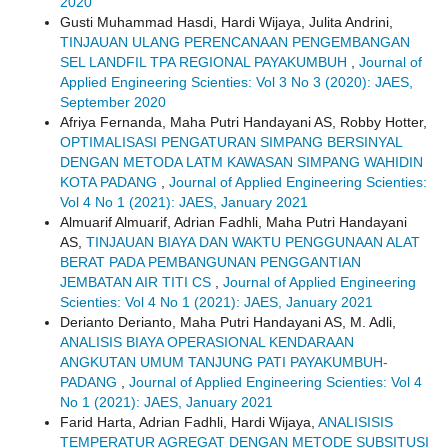
2020
Gusti Muhammad Hasdi, Hardi Wijaya, Julita Andrini,
TINJAUAN ULANG PERENCANAAN PENGEMBANGAN
SEL LANDFIL TPA REGIONAL PAYAKUMBUH
,
Journal of
Applied Engineering Scienties: Vol 3 No 3 (2020): JAES,
September 2020
Afriya Fernanda, Maha Putri Handayani AS, Robby Hotter,
OPTIMALISASI PENGATURAN SIMPANG BERSINYAL
DENGAN METODA LATM KAWASAN SIMPANG WAHIDIN
KOTA PADANG
,
Journal of Applied Engineering Scienties:
Vol 4 No 1 (2021): JAES, January 2021
Almuarif Almuarif, Adrian Fadhli, Maha Putri Handayani
AS,
TINJAUAN BIAYA DAN WAKTU PENGGUNAAN ALAT
BERAT PADA PEMBANGUNAN PENGGANTIAN
JEMBATAN AIR TITI CS
,
Journal of Applied Engineering
Scienties: Vol 4 No 1 (2021): JAES, January 2021
Derianto Derianto, Maha Putri Handayani AS, M. Adli,
ANALISIS BIAYA OPERASIONAL KENDARAAN
ANGKUTAN UMUM TANJUNG PATI PAYAKUMBUH-
PADANG
,
Journal of Applied Engineering Scienties: Vol 4
No 1 (2021): JAES, January 2021
Farid Harta, Adrian Fadhli, Hardi Wijaya,
ANALISISIS
TEMPERATUR AGREGAT DENGAN METODE SUBSITUSI