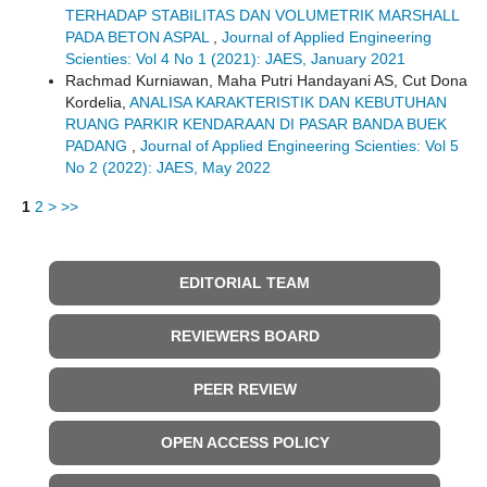
TERHADAP STABILITAS DAN VOLUMETRIK MARSHALL
PADA BETON ASPAL
,
Journal of Applied Engineering
Scienties: Vol 4 No 1 (2021): JAES, January 2021
Rachmad Kurniawan, Maha Putri Handayani AS, Cut Dona
Kordelia,
ANALISA KARAKTERISTIK DAN KEBUTUHAN
RUANG PARKIR KENDARAAN DI PASAR BANDA BUEK
PADANG
,
Journal of Applied Engineering Scienties: Vol 5
No 2 (2022): JAES, May 2022
1
2
>
>>
EDITORIAL TEAM
REVIEWERS BOARD
PEER REVIEW
OPEN ACCESS POLICY