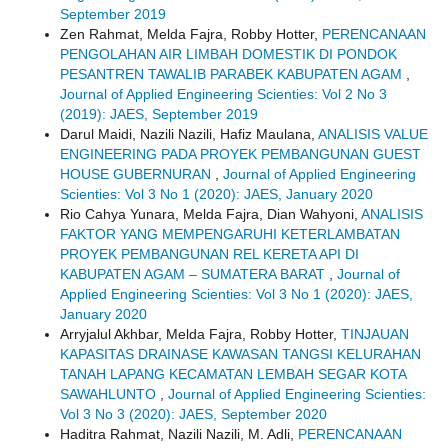
September 2019
Zen Rahmat, Melda Fajra, Robby Hotter,
PERENCANAAN
PENGOLAHAN AIR LIMBAH DOMESTIK DI PONDOK
PESANTREN TAWALIB PARABEK KABUPATEN AGAM
,
Journal of Applied Engineering Scienties: Vol 2 No 3
(2019): JAES, September 2019
Darul Maidi, Nazili Nazili, Hafiz Maulana,
ANALISIS VALUE
ENGINEERING PADA PROYEK PEMBANGUNAN GUEST
HOUSE GUBERNURAN
,
Journal of Applied Engineering
Scienties: Vol 3 No 1 (2020): JAES, January 2020
Rio Cahya Yunara, Melda Fajra, Dian Wahyoni,
ANALISIS
FAKTOR YANG MEMPENGARUHI KETERLAMBATAN
PROYEK PEMBANGUNAN REL KERETA API DI
KABUPATEN AGAM – SUMATERA BARAT
,
Journal of
Applied Engineering Scienties: Vol 3 No 1 (2020): JAES,
January 2020
Arryjalul Akhbar, Melda Fajra, Robby Hotter,
TINJAUAN
KAPASITAS DRAINASE KAWASAN TANGSI KELURAHAN
TANAH LAPANG KECAMATAN LEMBAH SEGAR KOTA
SAWAHLUNTO
,
Journal of Applied Engineering Scienties:
Vol 3 No 3 (2020): JAES, September 2020
Haditra Rahmat, Nazili Nazili, M. Adli,
PERENCANAAN