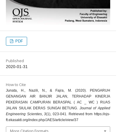
PDF
Published
2020-01-31
How to Cite
Junata, H., Nazili, N., & Fajra, M. (2020). PENGARUH
GENANGAN AIR BANJIR JALAN, TERHADAP KINERJA
PEKERASAN CAMPURAN BERASPAL ( AC _ WC ) RUAS
JALAN SIULAK DERAS SUNGAI BETUNG.
Journal of Applied
Engineering Scienties
,
3
(1), 023-041. Retrieved from https://ojs-
ft.ekasakti.org/index.php/JAES/article/view/37
More Citation Formats