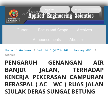
Register
Login
Current
Focus and Scope
Archives
Announcements
About
Home
/
Archives
/
Vol 3 No 1 (2020): JAES, January 2020
/
Articles
Search
PENGARUH GENANGAN AIR
BANJIR JALAN, TERHADAP
KINERJA PEKERASAN CAMPURAN
BERASPAL ( AC _ WC ) RUAS JALAN
SIULAK DERAS SUNGAI BETUNG