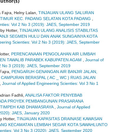
uthor(s)
 Fajra, Helny Lalan,
TINJAUAN ULANG SALURAN
 TIMUR KEC. PADANG SELATAN KOTA PADANG
,
enties: Vol 2 No 3 (2019): JAES, September 2019
by Hotter,
TINJAUAN ULANG ANALISIS STABILITAS
ANJI SEGMEN HULU DAN ANAK SUNGAINYA KOTA
neering Scienties: Vol 2 No 3 (2019): JAES, September
otter,
PERENCANAAN PENGOLAHAN AIR LIMBAH
EN TAWALIB PARABEK KABUPATEN AGAM
,
Journal of
l 2 No 3 (2019): JAES, September 2019
 Fajra,
PENGARUH GENANGAN AIR BANJIR JALAN,
CAMPURAN BERASPAL ( AC _ WC ) RUAS JALAN
,
Journal of Applied Engineering Scienties: Vol 3 No 1
drian Fadhli,
ANALISA FAKTOR PENYEBAB
PADA PROYEK PEMBANGUNAN PRASARANA
 TIMPEH KAB DHAMASRAYA
,
Journal of Applied
(2020): JAES, January 2020
y Hotter,
TINJAUAN KAPASITAS DRAINASE KAWASAN
PANG KECAMATAN LEMBAH SEGAR KOTA SAWAHLUNTO
ienties: Vol 3 No 3 (2020): JAES, September 2020