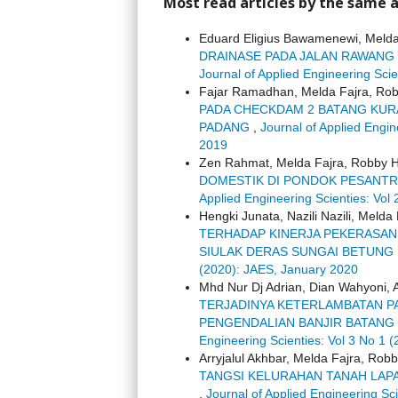
Most read articles by the same a
Eduard Eligius Bawamenewi, Melda
DRAINASE PADA JALAN RAWANG
Journal of Applied Engineering Sci
Fajar Ramadhan, Melda Fajra, Rob
PADA CHECKDAM 2 BATANG KUR
PADANG
,
Journal of Applied Engi
2019
Zen Rahmat, Melda Fajra, Robby H
DOMESTIK DI PONDOK PESANTR
Applied Engineering Scienties: Vo
Hengki Junata, Nazili Nazili, Melda
TERHADAP KINERJA PEKERASAN 
SIULAK DERAS SUNGAI BETUNG
(2020): JAES, January 2020
Mhd Nur Dj Adrian, Dian Wahyoni, A
TERJADINYA KETERLAMBATAN 
PENGENDALIAN BANJIR BATANG
Engineering Scienties: Vol 3 No 1 
Arryjalul Akhbar, Melda Fajra, Robb
TANGSI KELURAHAN TANAH LA
,
Journal of Applied Engineering Sc