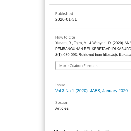
Published
2020-01-31
How to Cite
Yunara, R., Fajra, M., & Wahyoni, D. (20
PEMBANGUNAN REL KERETA API DI KABUPA
3
(1), 080-093. Retrieved from https://ojs-ft.eka
More Citation Formats
Issue
Vol 3 No 1 (2020): JAES, January 2020
Section
Articles