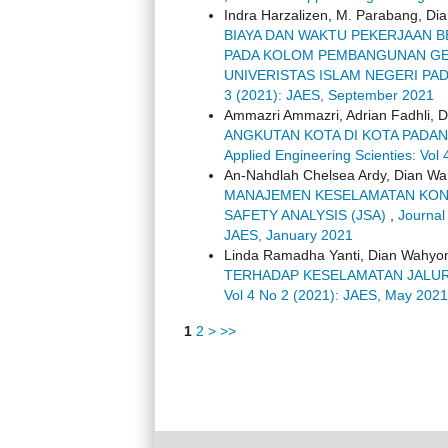
Indra Harzalizen, M. Parabang, Di
BIAYA DAN WAKTU PEKERJAAN B
PADA KOLOM PEMBANGUNAN GE
UNIVERISTAS ISLAM NEGERI P
3 (2021): JAES, September 2021
Ammazri Ammazri, Adrian Fadhli, 
ANGKUTAN KOTA DI KOTA PADAN
Applied Engineering Scienties: Vol
An-Nahdlah Chelsea Ardy, Dian Wa
MANAJEMEN KESELAMATAN KON
SAFETY ANALYSIS (JSA)
,
Journal
JAES, January 2021
Linda Ramadha Yanti, Dian Wahyon
TERHADAP KESELAMATAN JALUR
Vol 4 No 2 (2021): JAES, May 2021
1
2
>
>>