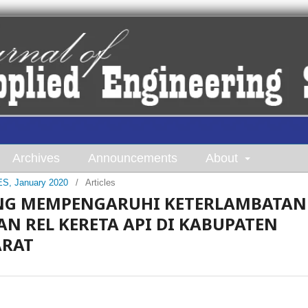
Archives
Announcements
About
AES, January 2020
/
Articles
ANG MEMPENGARUHI KETERLAMBATAN
 REL KERETA API DI KABUPATEN
ARAT