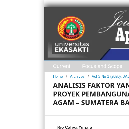
Current
Focus and Scope
Home
/
Archives
/
Vol 3 No 1 (2020): J
ANALISIS FAKTOR Y
PROYEK PEMBANGUNAN
AGAM – SUMATERA B
Rio Cahya Yunara