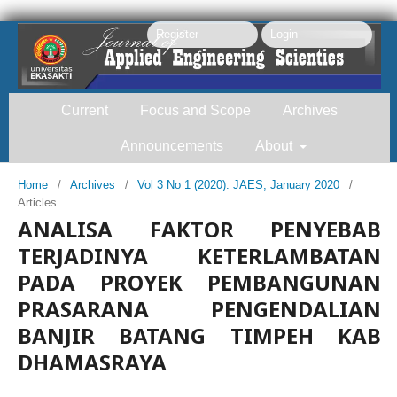
Register
Login
Current
Focus and Scope
Archives
Announcements
About
Home
/
Archives
/
Vol 3 No 1 (2020): JAES, January 2020
/
Articles
Search
ANALISA FAKTOR PENYEBAB
TERJADINYA KETERLAMBATAN
PADA PROYEK PEMBANGUNAN
PRASARANA PENGENDALIAN
BANJIR BATANG TIMPEH KAB
DHAMASRAYA