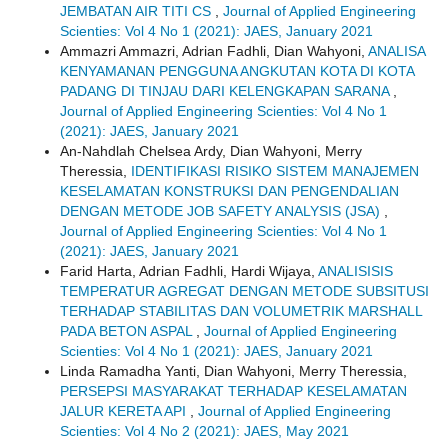
JEMBATAN AIR TITI CS
,
Journal of Applied Engineering
Scienties: Vol 4 No 1 (2021): JAES, January 2021
Ammazri Ammazri, Adrian Fadhli, Dian Wahyoni,
ANALISA
KENYAMANAN PENGGUNA ANGKUTAN KOTA DI KOTA
PADANG DI TINJAU DARI KELENGKAPAN SARANA
,
Journal of Applied Engineering Scienties: Vol 4 No 1
(2021): JAES, January 2021
An-Nahdlah Chelsea Ardy, Dian Wahyoni, Merry
Theressia,
IDENTIFIKASI RISIKO SISTEM MANAJEMEN
KESELAMATAN KONSTRUKSI DAN PENGENDALIAN
DENGAN METODE JOB SAFETY ANALYSIS (JSA)
,
Journal of Applied Engineering Scienties: Vol 4 No 1
(2021): JAES, January 2021
Farid Harta, Adrian Fadhli, Hardi Wijaya,
ANALISISIS
TEMPERATUR AGREGAT DENGAN METODE SUBSITUSI
TERHADAP STABILITAS DAN VOLUMETRIK MARSHALL
PADA BETON ASPAL
,
Journal of Applied Engineering
Scienties: Vol 4 No 1 (2021): JAES, January 2021
Linda Ramadha Yanti, Dian Wahyoni, Merry Theressia,
PERSEPSI MASYARAKAT TERHADAP KESELAMATAN
JALUR KERETA API
,
Journal of Applied Engineering
Scienties: Vol 4 No 2 (2021): JAES, May 2021