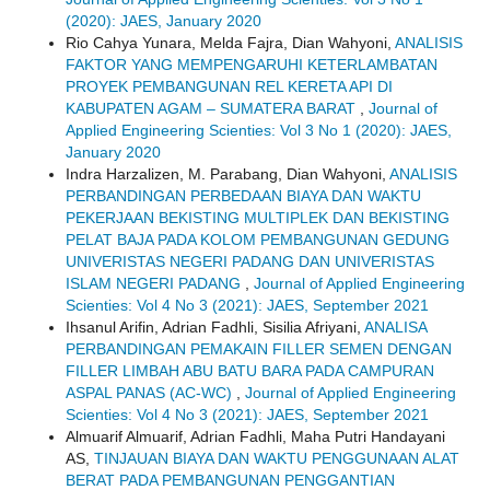
(2020): JAES, January 2020
Rio Cahya Yunara, Melda Fajra, Dian Wahyoni,
ANALISIS
FAKTOR YANG MEMPENGARUHI KETERLAMBATAN
PROYEK PEMBANGUNAN REL KERETA API DI
KABUPATEN AGAM – SUMATERA BARAT
,
Journal of
Applied Engineering Scienties: Vol 3 No 1 (2020): JAES,
January 2020
Indra Harzalizen, M. Parabang, Dian Wahyoni,
ANALISIS
PERBANDINGAN PERBEDAAN BIAYA DAN WAKTU
PEKERJAAN BEKISTING MULTIPLEK DAN BEKISTING
PELAT BAJA PADA KOLOM PEMBANGUNAN GEDUNG
UNIVERISTAS NEGERI PADANG DAN UNIVERISTAS
ISLAM NEGERI PADANG
,
Journal of Applied Engineering
Scienties: Vol 4 No 3 (2021): JAES, September 2021
Ihsanul Arifin, Adrian Fadhli, Sisilia Afriyani,
ANALISA
PERBANDINGAN PEMAKAIN FILLER SEMEN DENGAN
FILLER LIMBAH ABU BATU BARA PADA CAMPURAN
ASPAL PANAS (AC-WC)
,
Journal of Applied Engineering
Scienties: Vol 4 No 3 (2021): JAES, September 2021
Almuarif Almuarif, Adrian Fadhli, Maha Putri Handayani
AS,
TINJAUAN BIAYA DAN WAKTU PENGGUNAAN ALAT
BERAT PADA PEMBANGUNAN PENGGANTIAN