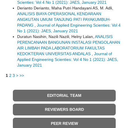
Scienties: Vol 4 No 1 (2021): JAES, January 2021
Derianto Derianto, Maha Putri Handayani AS, M. Adli,
ANALISIS BIAYA OPERASIONAL KENDARAAN
ANGKUTAN UMUM TANJUNG PATI PAYAKUMBUH-
PADANG
,
Journal of Applied Engineering Scienties: Vol 4
No 1 (2021): JAES, January 2021
Duratun Nasihin, Nazili Nazili, Helny Lalan,
ANALISIS
PERENCANAAN BANGUNAN INSTALASI PENGOLAHAN
AIR LIMBAH PADA LABORATORIUM FAKULTAS
KEDOKTERAN UNIVERSITAS ANDALAS
,
Journal of
Applied Engineering Scienties: Vol 4 No 1 (2021): JAES,
January 2021
1
2
3
>
>>
EDITORIAL TEAM
REVIEWERS BOARD
PEER REVIEW