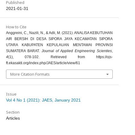
Published
2021-01-31
How to Cite
Anggreini, C., Nazili, N., & Adli, M. (2021). ANALISA KEBUTUHAN
AIR BERSIH DI DESA SIPORA JAYA KECAMATAN SIPORA
UTARA KABUPATEN KEPULAUAN MENTAWAI PROVINSI
SUMATERA BARAT.
Journal of Applied Engineering Scienties
,
4
(1), 078-102. Retrieved from https://ojs-
ft.ekasakti.org/index.php/JAES/article/view/61
More Citation Formats
Issue
Vol 4 No 1 (2021): JAES, January 2021
Section
Articles