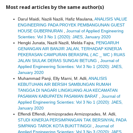
Most read articles by the same author(s)
Darul Maidi, Nazili Nazili, Hafiz Maulana,
ANALISIS VALUE
ENGINEERING PADA PROYEK PEMBANGUNAN GUEST
HOUSE GUBERNURAN
,
Journal of Applied Engineering
Scienties: Vol 3 No 1 (2020): JAES, January 2020
Hengki Junata, Nazili Nazili, Melda Fajra,
PENGARUH
GENANGAN AIR BANJIR JALAN, TERHADAP KINERJA
PEKERASAN CAMPURAN BERASPAL ( AC _ WC ) RUAS
JALAN SIULAK DERAS SUNGAI BETUNG
,
Journal of
Applied Engineering Scienties: Vol 3 No 1 (2020): JAES,
January 2020
Muhammad Panji, Elly Marni, M. Adli,
ANALISIS
KEBUTUHAN AIR BERSIH SAMBUNGAN RUMAH
TANGGA DI NAGARI LINGKUANG AUA KECAMATAN
PASAMAN KABUPATEN PASAMAN BARAT
,
Journal of
Applied Engineering Scienties: Vol 3 No 1 (2020): JAES,
January 2020
Effendi Effendi, Armizoprades Armizoprades, M. Adli,
STUDI KINERJA PERSIMPANGAN TAK BERSINYAL PADA
SIMPANG TAROK KOTA BUKITTINGGI
,
Journal of
Applied Engineering Scienties: Vol 3 No 3 (2020): JAES,